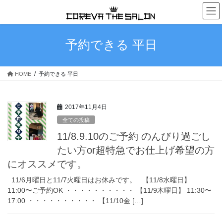
コ
ナ
ン
ビ
テ
ゲ
ン
ー
予約できる 平日
ツ
シ
へ
ョ
ス
ン
HOME
予約できる 平日
キ
に
ッ
移
プ
動
2017年11月4日
全ての投稿
11/8.9.10のご予約 のんびり過ごし
たい方or超特急でお仕上げ希望の方
にオススメです。
11/6月曜日と11/7火曜日はお休みです。 【11/8水曜日】
11:00〜ご予約OK ・・・・・・・・・・ 【11/9木曜日】 11:30〜
17:00 ・・・・・・・・・・ 【11/10金 […]