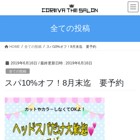
コ
ナ
ン
ビ
テ
ゲ
ン
ー
全ての投稿
ツ
シ
へ
ョ
ス
ン
HOME
全ての投稿
スパ10%オフ！8月末迄 要予約
キ
に
ッ
移
プ
動
2019年6月16日
/ 最終更新日時 :
2019年6月16日
全ての投稿
スパ10%オフ！8月末迄 要予約