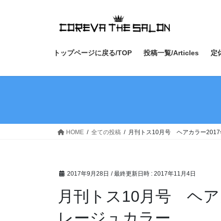
コ
ナ
ン
ビ
テ
ゲ
ン
ー
ツ
シ
トップページに戻る/TOP
投稿一覧/Articles
定休
へ
ョ
ス
ン
キ
に
ッ
移
プ
動
HOME
全ての投稿
月刊トス10月号 ヘアカラー20
2017年9月28日
/ 最終更新日時 :
2017年11月4日
月刊トス10月号 ヘア
レージュカラー